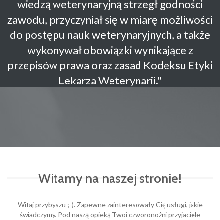
wiedzą weterynaryjną strzegł godności
zawodu, przyczyniał się w miarę możliwości
do postępu nauk weterynaryjnych, a także
wykonywał obowiązki wynikające z
przepisów prawa oraz zasad Kodeksu Etyki
Lekarza Weterynarii."
Witamy na naszej stronie!
Witaj przybyszu ;-). Zapewne zainteresowały Cię usługi, jakie
świadczymy. Pod naszą opieką Twoi czworonożni przyjaciele